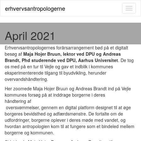
erhvervsantropologerne
Toggl
naviga
April 2021
Erhvervsantropologernes forårsarrangement bød på et digitalt
besøg af
Maja Hojer Bruun, lektor ved DPU og Andreas
Brandt, Phd studerende ved DPU, Aarhus Universitet
. De tog
os med på en tur til Vejle og gav et indblik i kommunes
eksperimenterende tilgang til byudvikling, herunder
overvandshåndtering.
Her zoomede Maja Hojer Bruun og Andreas Brandt ind på Vejle
kommunes forsøg på at inddrage borgerne i deres
håndtering af
oversvømmelser, gennem en digital platform designet til at øge
borgeres bevidsthed og adfærdsmønstre. De fortalte om de
udfordringer, borgerne oplever i deres møde med vandet, og
hvordan antropologien kom til at fungere som et bindeled mellem
borgerne og kommunen.