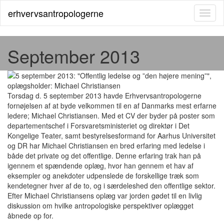
erhvervsantropologerne
Toggl
naviga
September 2013
Torsdag d. 5 september 2013 havde Erhvervsantropologerne
fornøjelsen af at byde velkommen til en af Danmarks mest erfarne
ledere; Michael Christiansen. Med et CV der byder på poster som
departementschef i Forsvaretsministeriet og direktør i Det
Kongelige Teater, samt bestyrelsesformand for Aarhus Universitet
og DR har Michael Christiansen en bred erfaring med ledelse i
både det private og det offentlige. Denne erfaring trak han på
igennem et spændende oplæg, hvor han gennem et hav af
eksempler og anekdoter udpenslede de forskellige træk som
kendetegner hver af de to, og i særdeleshed den offentlige sektor.
Efter Michael Christiansens oplæg var jorden gødet til en livlig
diskussion om hvilke antropologiske perspektiver oplægget
åbnede op for.